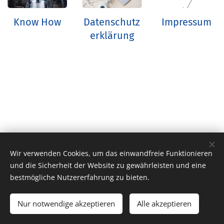
Know How
Datenschutz
Impressum
erklärung
Wir verwenden Cookies, um das einwandfreie Funktionieren
und die Sicherheit der Website zu gewährleisten und eine
bestmögliche Nutzererfahrung zu bieten.
info@btconsult-hv.de 07042/28 39 021
0176/62
47 21 61
Nur notwendige akzeptieren
Alle akzeptieren
Unterstützt von
Webnode
Cookies