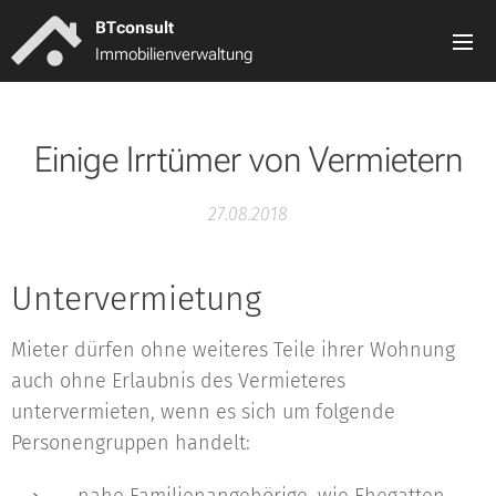
BT
consult
Immobilienverwaltung
Einige Irrtümer von Vermietern
27.08.2018
Untervermietung
Mieter dürfen ohne weiteres Teile ihrer Wohnung
auch ohne Erlaubnis des Vermieteres
untervermieten, wenn es sich um folgende
Personengruppen handelt: