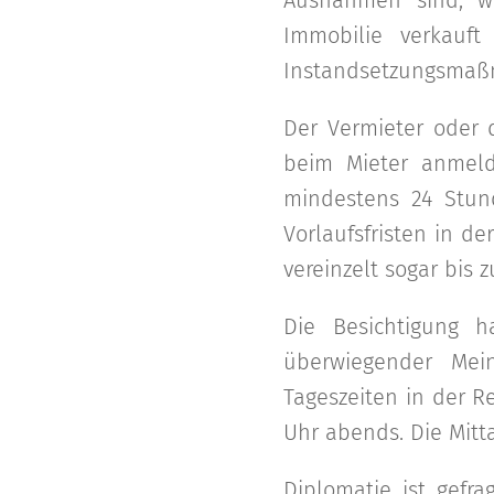
Ausnahmen sind, w
Immobilie verkauf
Instandsetzungsmaßn
Der Vermieter oder 
beim Mieter anmelde
mindestens 24 Stund
Vorlaufsfristen in d
vereinzelt sogar bis
Die Besichtigung h
überwiegender Mei
Tageszeiten in der R
Uhr abends. Die Mitta
Diplomatie ist gefr