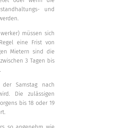
etet oder wenn die
standhaltungs- und
werden.
dwerker) müssen sich
Regel eine Frist von
gen Mietern sind die
 zwischen 3 Tagen bis
.
ei der Samstag nach
rd. Die zulässigen
orgens bis 18 oder 19
rt.
ters so angenehm wie