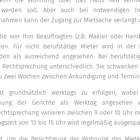
enn die Wohnung oder das Haus neu vermi
t werden soll. Aber auch bei notwendigen In
ahmen kann der Zugang zur Mietsache verlangt 
die von Ihm Beauftragten (z.B. Makler oder Han
n. Für nicht berufstätige Mieter wird in der 
en als ausreichend angesehen. Bei berufstäti
er Rechtsprechung unterschiedlich. Sie schwanken
 zu zwei Wochen zwischen Ankündigung und Termin
at grundsätzlich werktags zu erfolgen, wob
nung der Gerichte als Werktag angesehen wi
echtsprechung variieren zwischen 9 oder 10 Uhr m
gszeit von 13 bis 15 Uhr wird regelmäßig ausgespa
agt, um die Besichtigung der Wohnung des Mie